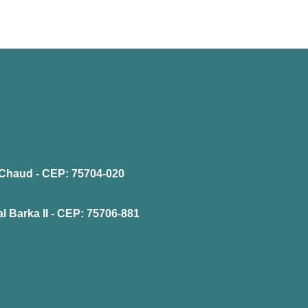
la Chaud - CEP: 75704-020
l Barka II - CEP: 75706-881