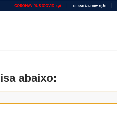
CORONAVÍRUS (COVID-19)
ACESSO À INFORMAÇÃO
Ministério da Defesa
Ministério das Relações
Mini
IR
Exteriores
PARA
O
Ministério da Cidadania
Ministério da Saúde
Mini
CONTEÚDO
Ministério do
Controladoria-Geral da
Mini
Desenvolvimento Regional
União
Famí
Hum
isa abaixo:
Advocacia-Geral da União
Banco Central do Brasil
Plan