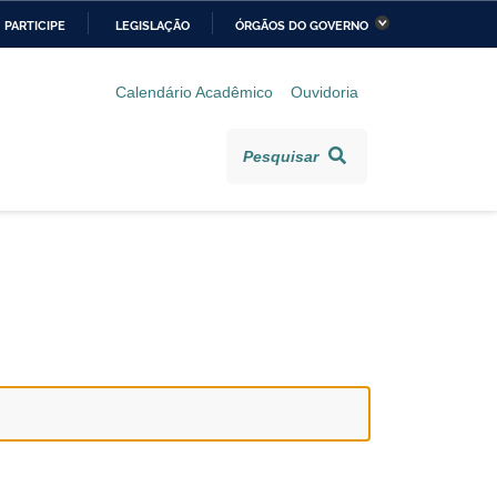
PARTICIPE
LEGISLAÇÃO
ÓRGÃOS DO GOVERNO
stério da Economia
Ministério da Infraestrutura
Calendário Acadêmico
Ouvidoria
stério de Minas e Energia
Ministério da Ciência,
Tecnologia, Inovações e
Pesquisar
Comunicações
stério da Mulher, da
Secretaria-Geral
lia e dos Direitos
anos
alto